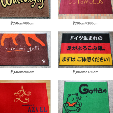
約50cm×80cm
約90cm×180cm
約60cm×90cm
約80cm×120cm