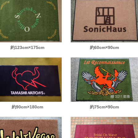
約123cm×175cm
約60cm×90cm
約90cm×180cm
約75cm×90cm