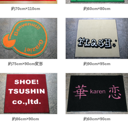
約70cm×110cm
約60cm×80cm
約75cm×90cm変形
約90cm×95cm
約86cm×90cm
約60cm×90cm