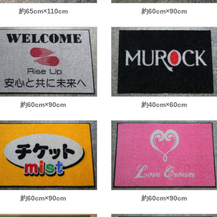
約65cm×110cm
約60cm×90cm
約60cm×90cm
約40cm×60cm
約60cm×90cm
約60cm×90cm