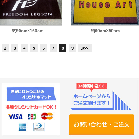
約90cm×160cm
約60cm×90cm
2
3
4
5
6
7
8
9
次へ