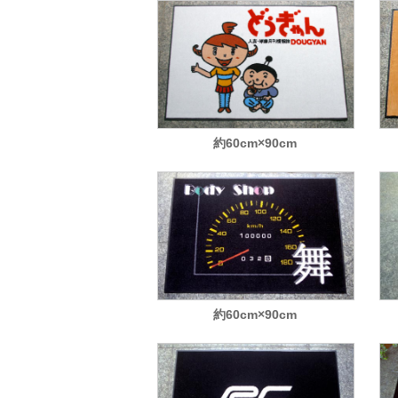
約60cm×90cm
約60cm×90cm