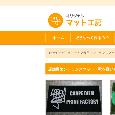
HOME
>
ギャラリー
> 店舗用エントランスマッ
店舗用エントランスマット（靴を履い