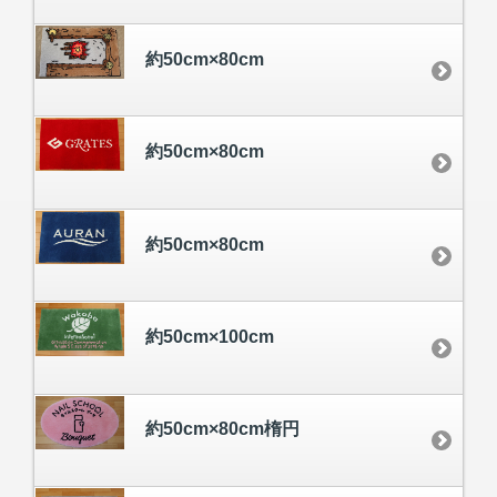
約50cm×80cm
約50cm×80cm
約50cm×80cm
約50cm×100cm
約50cm×80cm楕円