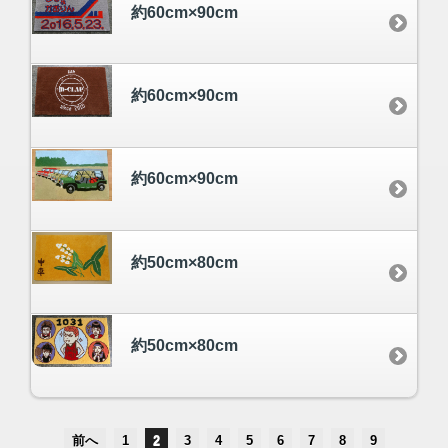
約60cm×90cm
約60cm×90cm
約60cm×90cm
約50cm×80cm
約50cm×80cm
前へ
1
2
3
4
5
6
7
8
9